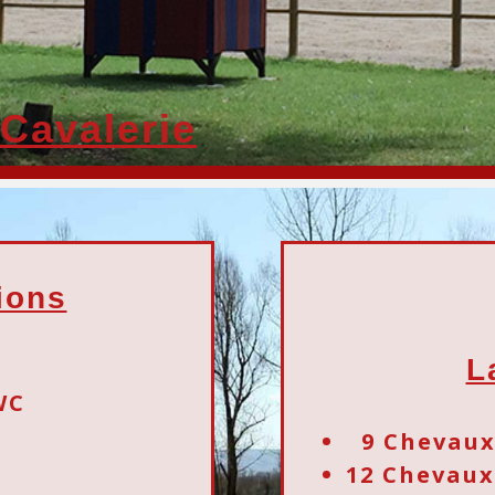
 Cavalerie
ions
L
WC
9 Chevaux
12 Chevaux