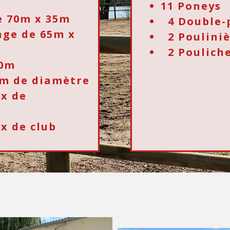
11 Poneys
e 70m x 35m
4 Double-
age de 65m x
2 Pouliniè
2 Poulich
20m
m de diamètre
ux de
x de club