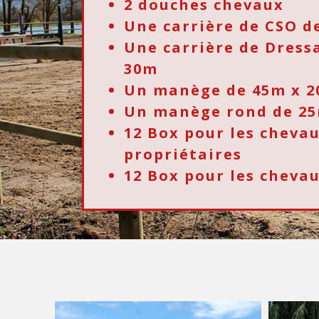
2 douches chevaux
Une carrière de CSO d
Une carrière de Dress
30m
Un manège de 45m x 
Un manège rond de 25
12 Box pour les cheva
propriétaires
12 Box pour les chevau