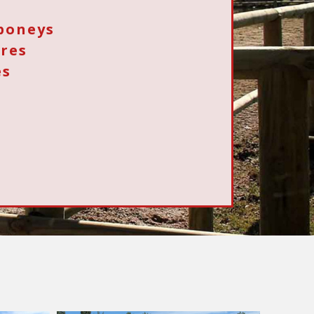
poneys
res
es