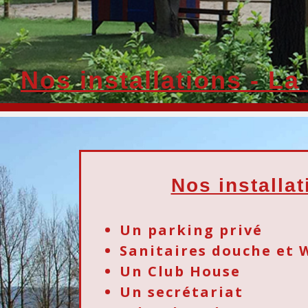
Nos installations - La
Nos installat
Un parking privé
Sanitaires douche et 
Un Club House
Un secrétariat